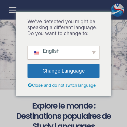
Aller
au
contenu
We've detected you might be
speaking a different language.
Do you want to change to:
Destinations
English
Exploration des continents
Change Language
Close and do not switch language
Explore le monde :
Destinations populaires de
Study Languages