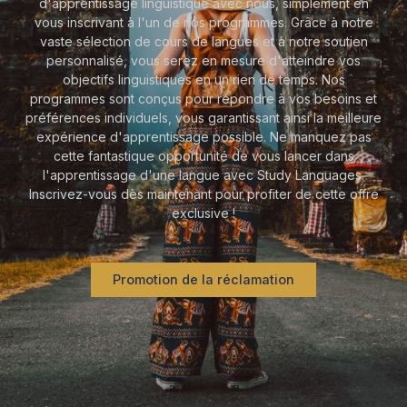
d'apprentissage linguistique avec nous, simplement en
vous inscrivant à l'un de nos programmes. Grâce à notre
vaste sélection de cours de langues et à notre soutien
personnalisé, vous serez en mesure d'atteindre vos
objectifs linguistiques en un rien de temps. Nos
programmes sont conçus pour répondre à vos besoins et
préférences individuels, vous garantissant ainsi la meilleure
expérience d'apprentissage possible. Ne manquez pas
cette fantastique opportunité de vous lancer dans
l'apprentissage d'une langue avec Study Languages.
Inscrivez-vous dès maintenant pour profiter de cette offre
exclusive !
Promotion de la réclamation