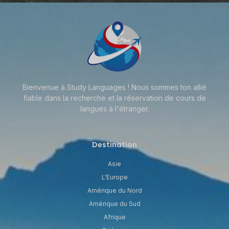
Bienvenue à Study Languages ! Nous sommes ton allié
fiable dans la recherche et la réservation de cours de
langues à l'étranger.
Destination
Asie
L'Europe
Amérique du Nord
Amérique du Sud
Afrique