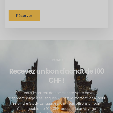
Réserver
PROMO
Recevez un bon d'achat de 100
CHF !
Êtes-vous impatient de commencer votre voyage
d'apprentissage des langues ? C'est le moment idéal pour
rejoindre Study Languages, car nous offrons un bon
échangeable de 100 CHF pour un futur voyage