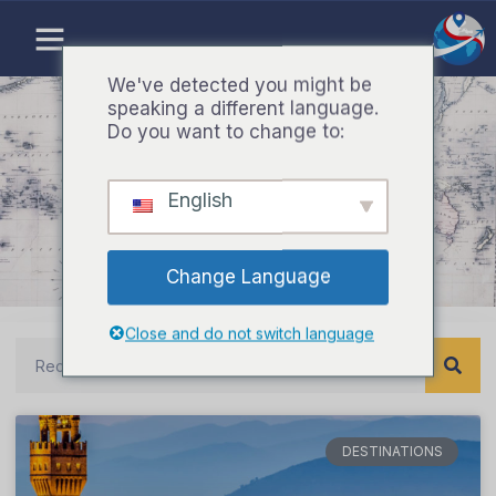
Aller
au
contenu
We've detected you might be
speaking a different language.
Do you want to change to:
Destinations
English
Change Language
Close and do not switch language
Recherche
DESTINATIONS