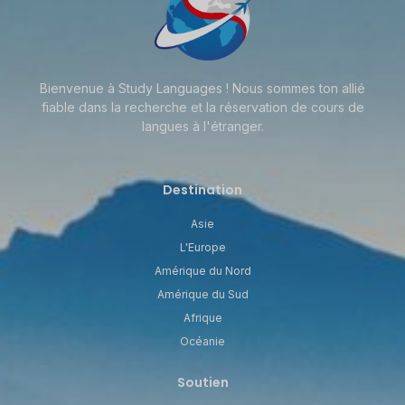
Bienvenue à Study Languages ! Nous sommes ton allié
fiable dans la recherche et la réservation de cours de
langues à l'étranger.
Destination
Asie
L'Europe
Amérique du Nord
Amérique du Sud
Afrique
Océanie
Soutien