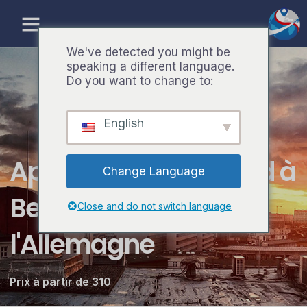
Aller
au
contenu
We've detected you might be
speaking a different language.
Do you want to change to:
English
Apprendre l'allemand à
Change Language
Berlin, la capitale de
Close and do not switch language
l'Allemagne
Prix à partir de 310