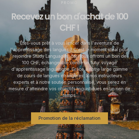
PROMO
Recevez un bon d'achat de 100
CHF !
Êtes-vous prêt à vous lancer dans l'aventure de
l'apprentissage des langues ? C'est le moment idéal pour
rejoindre Study Languages, car nous offrons un bon de
100 CHF, échangeable contre un futur voyage
d'apprentissage linguistique. Grâce à notre large gamme
de cours de langues étrangères, à nos instructeurs
experts et à notre soutien personnalisé, vous serez en
mesure d'atteindre vos objectifs linguistiques en un rien de
temps.
Promotion de la réclamation