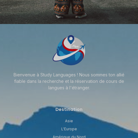
Bienvenue à Study Languages ! Nous sommes ton allié
fiable dans la recherche et la réservation de cours de
langues à l'étranger.
Destination
Asie
L'Europe
Amérique du Nord