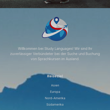
Willkommen bei Study Languages! Wir sind Ihr
zuverlässiger Verbündeter bei der Suche und Buchung
von Sprachkursen im Ausland.
Reiseziel
Asien
Europa
Nord-Amerika
Südamerika