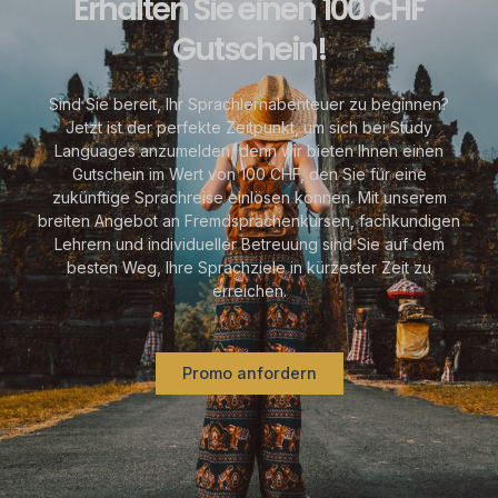
Erhalten Sie einen 100 CHF
Gutschein!
Sind Sie bereit, Ihr Sprachlernabenteuer zu beginnen?
Jetzt ist der perfekte Zeitpunkt, um sich bei Study
Languages anzumelden, denn wir bieten Ihnen einen
Gutschein im Wert von 100 CHF, den Sie für eine
zukünftige Sprachreise einlösen können. Mit unserem
breiten Angebot an Fremdsprachenkursen, fachkundigen
Lehrern und individueller Betreuung sind Sie auf dem
besten Weg, Ihre Sprachziele in kürzester Zeit zu
erreichen.
Promo anfordern