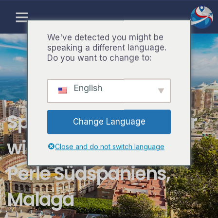
Zum
Inhalt
springen
We've detected you might be
speaking a different language.
Do you want to change to:
English
Spanisch lernen in der
Change Language
wiederentdeckten
Close and do not switch language
Perle Südspaniens,
Malaga