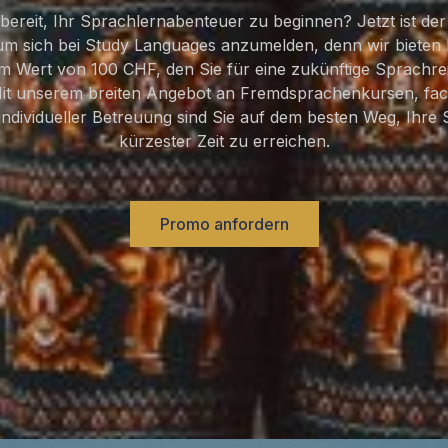
 bereit, Ihr Sprachlernabenteuer zu beginnen? Jetzt ist der
 um sich bei Study Languages anzumelden, denn wir bieten 
m Wert von 100 CHF, den Sie für eine zukünftige Sprachre
it unserem breiten Angebot an Fremdsprachenkursen, fa
ndividueller Betreuung sind Sie auf dem besten Weg, Ihre 
kürzester Zeit zu erreichen.
Promo anfordern