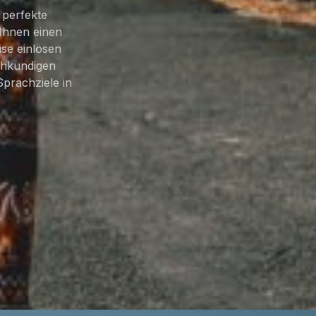
 perfekte
Ihnen einen
ise einlösen
chkundigen
Sprachziele in