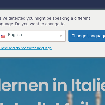
SEITE
REISEZIELE
ÜBER UNS
KONTAKT
FA
've detected you might be speaking a different
nguage. Do you want to change to:
English
Change Languag
Close and do not switch language
lernen in Ital