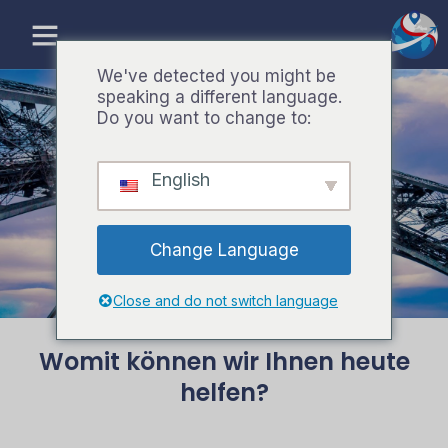
Zum
Inhalt
springen
We've detected you might be
speaking a different language.
Do you want to change to:
FAQ
English
Häufig gestellte Fragen
Change Language
Close and do not switch language
Womit können wir Ihnen heute
helfen?